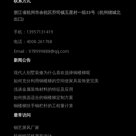
联系方式
浙江省杭州市余杭区乔司镇五星村一组33号（杭州绕城北
出口)
手机：13957131419
电话：4008-261768
Email：978999888@qq.com
新闻公告
现代人别墅装修为什么喜欢选择铜楼梯呢
如何充分利用铜楼梯的空间使家具装饰更完美
浅谈金属装饰材料的特征及应用
如何挑选适合的铜楼梯定制方案
铜楼梯扶手铜栏杆的工程量计算
最常访问
铜艺屏风厂家
杭州铜花格屏风设计