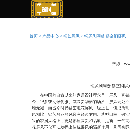
首页 >
产品中心 >
铜艺屏风 >
铜屏风隔断 镂空铜屏风
来源：www
铜屏风隔断 镂空铜屏
在中国的自古以来的家居设计理念里，屏风一直都
今，很多或别致优雅、或高贵华丽的场所，屏风无处不
增无减，而当今时代铝艺雕花屏风一经上世，便成为现
风相比，铝艺雕花屏风具有经久耐用、造型自主、保洁
尚的家居风格上，更是彰显高贵和品质，是新，一代高
花屏风不仅可以发挥出传统屏风的隔断作用，且再实际